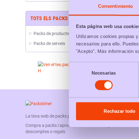
Consentimiento
TOTS ELS PACKS
Pack
Esta página web usa cookie
Packs de productes
Utilizamos cookies propias y 
Packs de serveis
necesarios para ello. Puedes
Packs t
"Acepto". Más información s
Selección
Necesarias
de
consentimiento
Rechazar todo
La teva web de packs promocionals
Compra a packs i aprofita els seus avantatges,
descomptes o regals