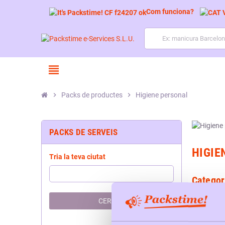
Com funciona?
view_headline
chevron_right
Packs de productes
chevron_right
Higiene personal
PACKS DE SERVEIS
HIGIE
Tria la teva ciutat
Categor
CERCAR
Pack