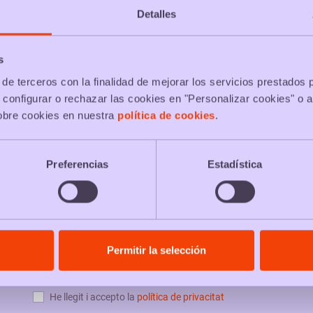
Detalles
s esbandida bucal
Packs gels de bany
P
s
de terceros con la finalidad de mejorar los servicios prestados 
 configurar o rechazar las cookies en "Personalizar cookies" o a
ovalloletes humides
obre cookies en nuestra
política de cookies
.
Preferencias
Estadística
PACKS & NEWS
Permitir la selección
He llegit i accepto la
política de privacitat