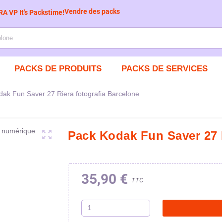
Vendre des packs
PACKS DE PRODUITS
PACKS DE SERVICES
ak Fun Saver 27 Riera fotografia Barcelone
zoom_out_map
Pack Kodak Fun Saver 27 R
35,90 €
TTC