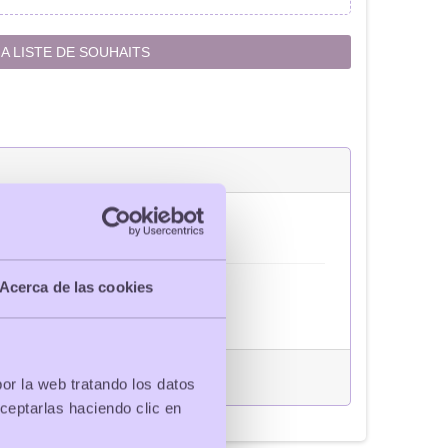
A LISTE DE SOUHAITS
Acerca de las cookies
location_city
Ville
Barcelona
+Info
por la web tratando los datos
ceptarlas haciendo clic en