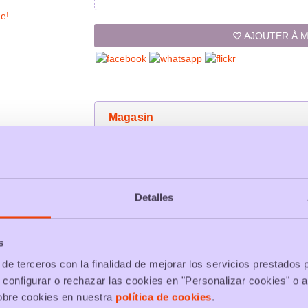
AJOUTER À M
favorite_border
Magasin
Riera fotografia
(0)
star_border
star_border
star_border
star_border
star_border
Detalles
today
Vendeur depuis
21/09/2023
s
de terceros con la finalidad de mejorar los servicios prestados 
 configurar o rechazar las cookies en "Personalizar cookies" o a
obre cookies en nuestra
política de cookies
.