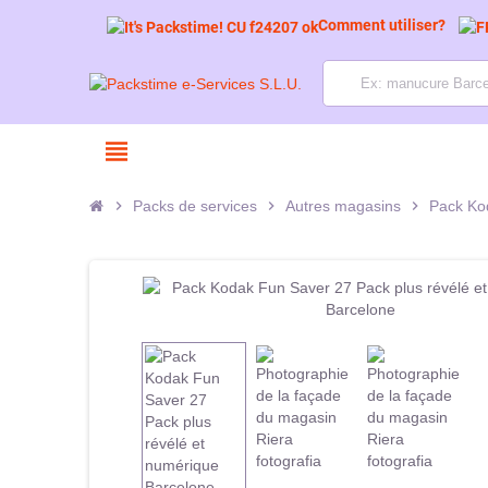
Comment utiliser?
view_headline
chevron_right
Packs de services
chevron_right
Autres magasins
chevron_right
Pack Kod