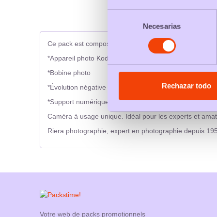
Selección
Necesarias
de
consentimiento
Ce pack est composé de :
*Appareil photo Kodak Fun Saver 27 à usage unique
*Bobine photo
Rechazar todo
*Évolution négative
*Support numérique
Caméra à usage unique. Idéal pour les experts et ama
Riera photographie, expert en photographie depuis 19
Votre web de packs promotionnels