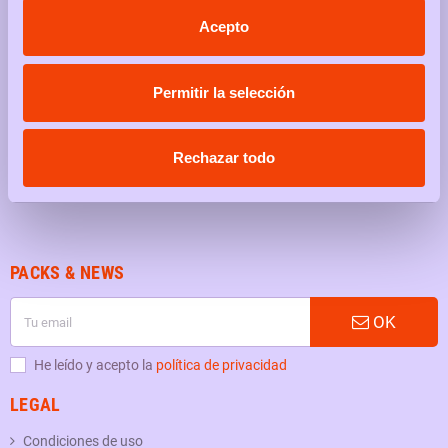
Acepto
Tu web de packs promocionales
Compra en packs y aprovecha sus ventajas, descuentos o regalos
Permitir la selección
It's Packstime!
SÍGUENOS EN
Rechazar todo
Instagram
PACKS & NEWS
OK
He leído y acepto la
política de privacidad
LEGAL
Condiciones de uso