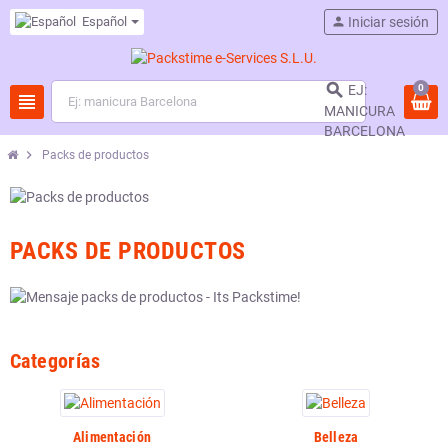
Español
person
Iniciar sesión

0
EJ:
view_headline
MANICURA
BARCELONA
chevron_right
Packs de productos
PACKS DE PRODUCTOS
Categorías
Alimentación
Belleza