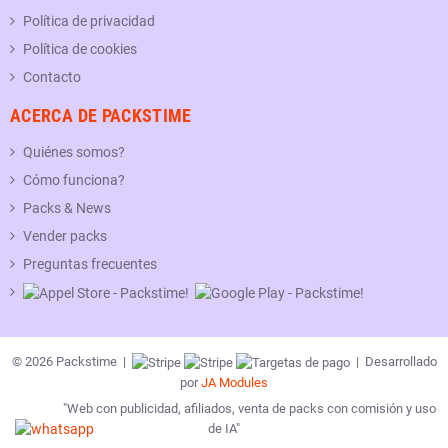
Política de privacidad
Política de cookies
Contacto
ACERCA DE PACKSTIME
Quiénes somos?
Cómo funciona?
Packs & News
Vender packs
Preguntas frecuentes
© 2026 Packstime |
| Desarrollado
por
JA Modules
"Web con publicidad, afiliados, venta de packs con comisión y uso
de IA"