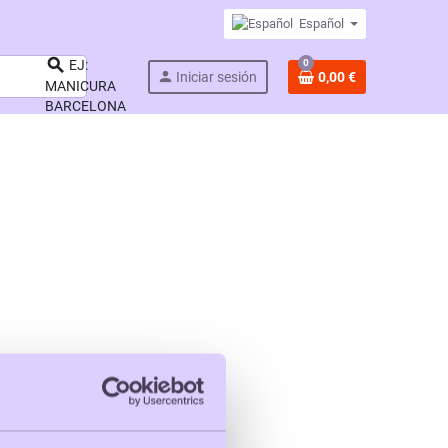
Español

0
EJ:
person
Iniciar sesión
0,00 €
MANICURA
BARCELONA