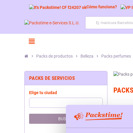
Cómo funciona?
view_headline
chevron_right
Packs de productos
chevron_right
Belleza
chevron_right
Packs perfumes
PACKS DE SERVICIOS
PACK
Elige tu ciudad
BUSCAR