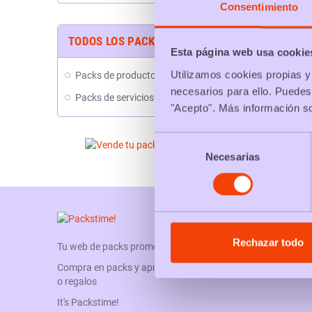
Consentimiento
TODOS LOS PACKS
Esta página web usa cookie
Utilizamos cookies propias y 
Packs de productos
necesarios para ello. Puedes
Packs de servicios
"Acepto". Más información s
Selección
Necesarias
de
consentimiento
Rechazar todo
Tu web de packs promocionales
Compra en packs y aprovecha sus ventajas, descuentos
o regalos
It's Packstime!