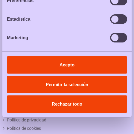
Preferencias
Compra en packs y aprovecha sus ventajas, descuentos o regalos
It's Packstime!
Estadística
SÍGUENOS EN
Instagram
Marketing
PACKS & NEWS
Acepto
OK
Permitir la selección
He leído y acepto la
política de privacidad
LEGAL
Rechazar todo
Condiciones de uso
Política de privacidad
Política de cookies