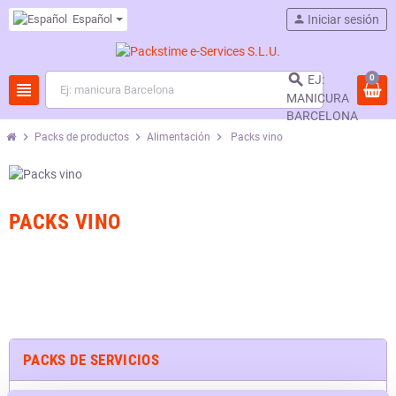
Español
person
Iniciar sesión

0
EJ:
view_headline
MANICURA
BARCELONA
chevron_right
chevron_right
chevron_right
Packs de productos
Alimentación
Packs vino
PACKS VINO
PACKS DE SERVICIOS