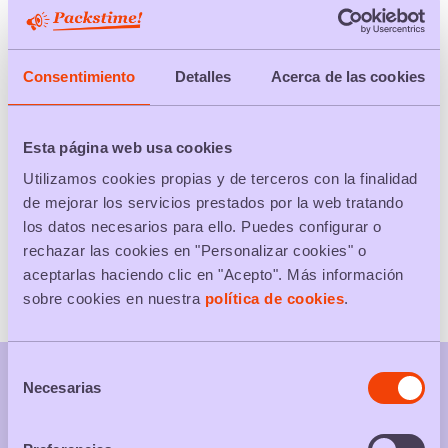
Elige tu ciudad
Consentimiento
Detalles
Acerca de las cookies
BUSCAR
Esta página web usa cookies
Utilizamos cookies propias y de terceros con la finalidad
TODOS LOS PACKS
de mejorar los servicios prestados por la web tratando
los datos necesarios para ello. Puedes configurar o
Packs de productos
rechazar las cookies en "Personalizar cookies" o
Packs de servicios
aceptarlas haciendo clic en "Acepto". Más información
sobre cookies en nuestra
política de cookies
.
Selección
Necesarias
de
consentimiento
Tu web de packs promocionales