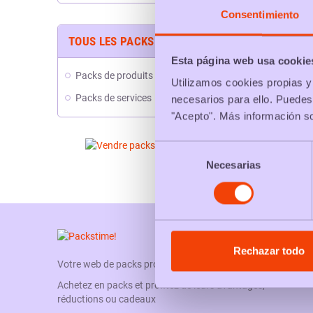
Consentimiento
TOUS LES PACKS
Pa
Esta página web usa cookie
Packs de produits
Utilizamos cookies propias y 
Packs de services
necesarios para ello. Puedes
P
"Acepto". Más información s
Selección
Pa
Necesarias
de
consentimiento
Rechazar todo
Votre web de packs promotionnels
Achetez en packs et profitez de leurs avantages,
réductions ou cadeaux