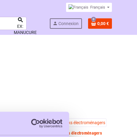
Français

0
person
Connexion
0,00 €
EX:
MANUCURE
BARCELONE
Packs matelas
Packs électroménagers