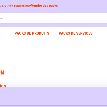
Vendre des packs
PACKS DE PRODUITS
PACKS DE SERVICES
ON
ies
acks ampoules
Packs cartouches encre