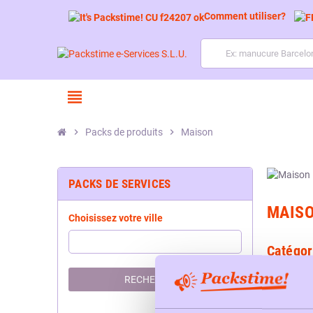
Comment utiliser?
view_headline
chevron_right
Packs de produits
chevron_right
Maison
PACKS DE SERVICES
MAIS
Choisissez votre ville
Catégor
RECHERCHER
P