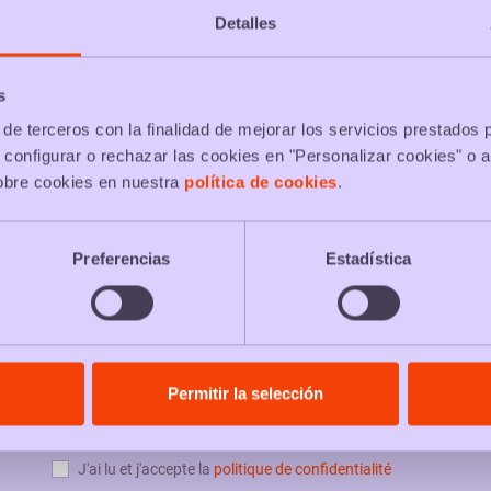
Detalles
cks filtres eau
Packs mémoire USB
P
s
de terceros con la finalidad de mejorar los servicios prestados 
 configurar o rechazar las cookies en "Personalizar cookies" o a
acks batteries
Packs feuilles
obre cookies en nuestra
política de cookies
.
cks serviettes
Packs serviettes de bain
Preferencias
Estadística
PACKS & NEWS
Permitir la selección
J'ai lu et j'accepte la
politique de confidentialité