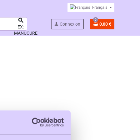
Français

0
person
Connexion
0,00 €
EX:
MANUCURE
BARCELONE