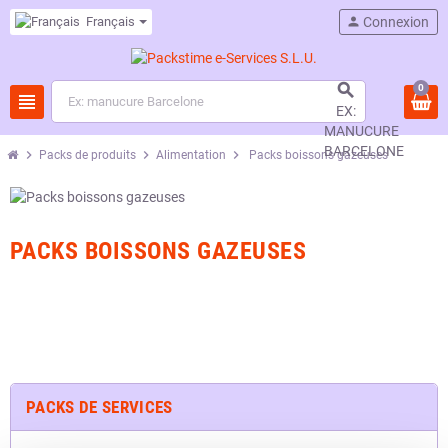
Français
person
Connexion

0
view_headline
EX:
MANUCURE
BARCELONE
chevron_right
chevron_right
chevron_right
Packs de produits
Alimentation
Packs boissons gazeuses
PACKS BOISSONS GAZEUSES
PACKS DE SERVICES