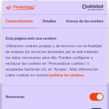
Choisissez votre ville
Consentimiento
Detalles
Acerca de las cookies
RECHERCHER
Esta página web usa cookies
TOUS LES PACKS
Utilizamos cookies propias y de terceros con la finalidad
de mejorar los servicios prestados por la web tratando
Packs de produits
los datos necesarios para ello. Puedes configurar o
rechazar las cookies en "Personalizar cookies" o
Packs de services
aceptarlas haciendo clic en "Acepto". Más información
sobre cookies en nuestra
política de cookies
.
Selección
Necesarias
de
consentimiento
Votre web de packs promotionnels