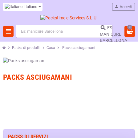
Italiano
person
Accedi

0
ES:
view_headline
MANICURE
BARCELLONA
chevron_right
chevron_right
chevron_right
Packs di prodotti
Casa
Packs asciugamani
PACKS ASCIUGAMANI
PACKS DI SERVIZI