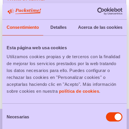
Scegli la tua città
Consentimiento
Detalles
Acerca de las cookies
CERCARE
Esta página web usa cookies
Utilizamos cookies propias y de terceros con la finalidad
TUTTI I PACKS
de mejorar los servicios prestados por la web tratando
los datos necesarios para ello. Puedes configurar o
Packs di prodotti
rechazar las cookies en "Personalizar cookies" o
aceptarlas haciendo clic en "Acepto". Más información
Packs di servizi
sobre cookies en nuestra
política de cookies
.
Selección
Necesarias
de
consentimiento