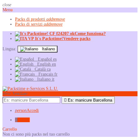
close
Menu
Packs di prodotti
add
remove
Packs di servizi
add
remove
Come funziona?
Vendere packs
Lingua:
Italiano
Español
es
English
en
Català
ca
Français
fr
Italiano
it
view_headline

Es: manicure Barcellona
person
Accedi
0
0,00 €
Carrello
Non ci sono più packs nel tuo carrello