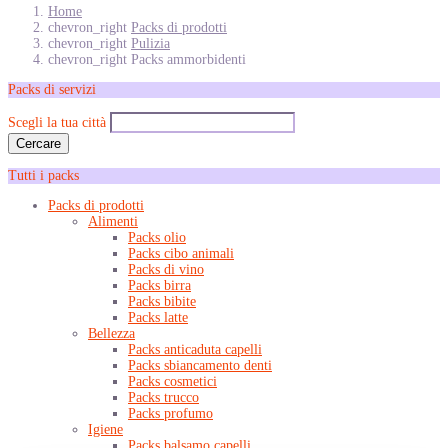
Home
chevron_right
Packs di prodotti
chevron_right
Pulizia
chevron_right
Packs ammorbidenti
Packs di servizi
Scegli la tua città
Cercare
Tutti i packs
Packs di prodotti
Alimenti
Packs olio
Packs cibo animali
Packs di vino
Packs birra
Packs bibite
Packs latte
Bellezza
Packs anticaduta capelli
Packs sbiancamento denti
Packs cosmetici
Packs trucco
Packs profumo
Igiene
Packs balsamo capelli