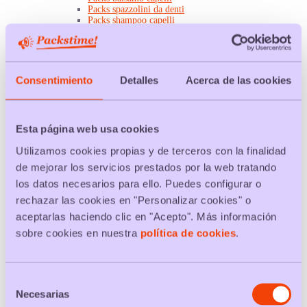
Packs spazzolini da denti
Packs shampoo capelli
Packs deodoranti
Packs collutorio
Packs gel da bagno
Packs carta igienica
Packs di dentifricio
Consentimiento
Detalles
Acerca de las cookies
Packs salviette umidificate
Casa
Packs lampadine
Packs cartucce inchiostro
Esta página web usa cookies
Packs materassi
Packs elettrodomestici
Utilizamos cookies propias y de terceros con la finalidad
Packs filtri acqua
Packs di memoria USB
de mejorar los servicios prestados por la web tratando
Packs carta A4
los datos necesarios para ello. Puedes configurar o
Packs carta cucina
Packs batteria
rechazar las cookies en "Personalizar cookies" o
Packs fogli
aceptarlas haciendo clic en "Acepto". Más información
Packs padelle
Packs sedie
sobre cookies en nuestra
política de cookies
.
Packs tovaglioli
Packs asciugamani
Pulizia
Packs panni
Selección
Packs disinfettanti wc
Necesarias
Packs detersivi
de
Packs lavastoviglie