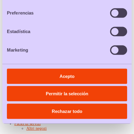
consentimiento
Packs detergenti bagno
Packs ammorbidenti
Preferencias
Alla moda
Packs calze donna
Packs mutandine e infradito
Packs reggiseni
Estadística
Packs collant
Packs mutande
Packs magliette uomo
Packs magliette donna
Marketing
Packs calze uomo
Tempo libero
Packs noleggio auto
Packs biglietti
Packs alberghiere
Packs giocattoli
Acepto
Packs libri
Packs valigia
Packs piani
Permitir la selección
Packs viaggio
Packs voli
Salute e sport
Packs palestra
Rechazar todo
Packs da padel
Packs preservativi
Packs di servizi
Altri negozi