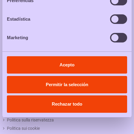
Preferencias
Acquista in packs e approfitta dei loro vantaggi, sconti o regali
It's Packstime!
Estadística
SEGUICI SU
Instagram
Marketing
PACKS & NEWS
Acepto
OK
Permitir la selección
Ho letto e acetto l'informativa sulla
politica sulla riservatezza
LEGALE
Rechazar todo
Termini di utilizzo
Politica sulla riservatezza
Politica sui cookie