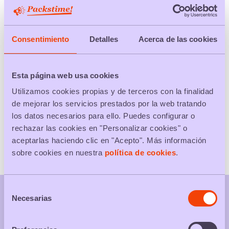
Scegli la tua città
Consentimiento
Detalles
Acerca de las cookies
CERCARE
Esta página web usa cookies
Utilizamos cookies propias y de terceros con la finalidad
TUTTI I PACKS
de mejorar los servicios prestados por la web tratando
los datos necesarios para ello. Puedes configurar o
Packs di prodotti
rechazar las cookies en "Personalizar cookies" o
Packs di servizi
aceptarlas haciendo clic en "Acepto". Más información
sobre cookies en nuestra
política de cookies
.
Selección
Necesarias
de
consentimiento
Tuo web dei packs promozionali