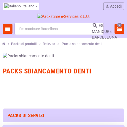
Italiano
person
Accedi

0
ES:
view_headline
MANICURE
BARCELLONA
chevron_right
chevron_right
chevron_right
Packs di prodotti
Bellezza
Packs sbiancamento denti
PACKS SBIANCAMENTO DENTI
PACKS DI SERVIZI