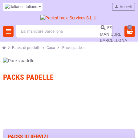
Italiano
person
Accedi

0
ES:
view_headline
MANICURE
BARCELLONA
chevron_right
chevron_right
chevron_right
Packs di prodotti
Casa
Packs padelle
PACKS PADELLE
PACKS DI SERVIZI