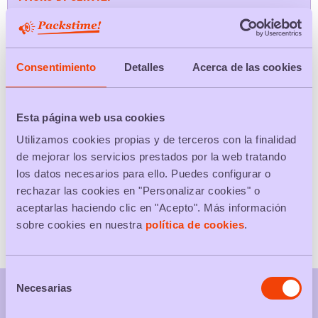
Scegli la tua città
Consentimiento
Detalles
Acerca de las cookies
CERCARE
Esta página web usa cookies
Utilizamos cookies propias y de terceros con la finalidad
TUTTI I PACKS
de mejorar los servicios prestados por la web tratando
los datos necesarios para ello. Puedes configurar o
Packs di prodotti
rechazar las cookies en "Personalizar cookies" o
aceptarlas haciendo clic en "Acepto". Más información
Packs di servizi
sobre cookies en nuestra
política de cookies
.
Selección
Necesarias
de
consentimiento