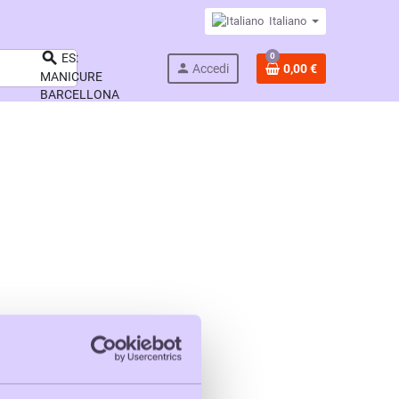
Italiano

0
ES:
person
Accedi
0,00 €
MANICURE
BARCELLONA