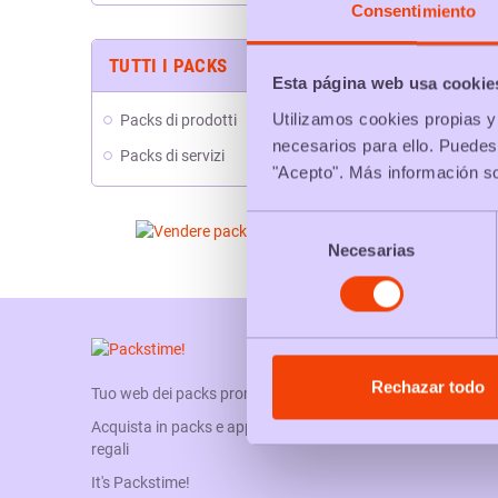
Consentimiento
TUTTI I PACKS
Esta página web usa cookie
Utilizamos cookies propias y 
Packs di prodotti
necesarios para ello. Puedes
Packs di servizi
"Acepto". Más información s
Selección
Necesarias
de
consentimiento
Rechazar todo
Tuo web dei packs promozionali
Acquista in packs e approfitta dei loro vantaggi, sconti o
regali
It's Packstime!