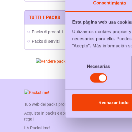
Consentimiento
TUTTI I PACKS
Esta página web usa cookie
Utilizamos cookies propias y 
Packs di prodotti
necesarios para ello. Puedes
Packs di servizi
"Acepto". Más información s
Selección
Necesarias
de
consentimiento
Rechazar todo
Tuo web dei packs promozionali
Acquista in packs e approfitta dei loro vantaggi, sconti o
regali
It's Packstime!