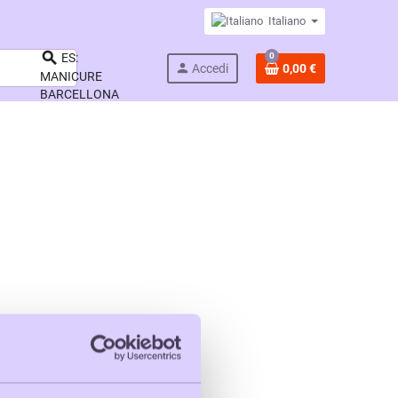
Italiano

0
ES:
person
Accedi
0,00 €
MANICURE
BARCELLONA