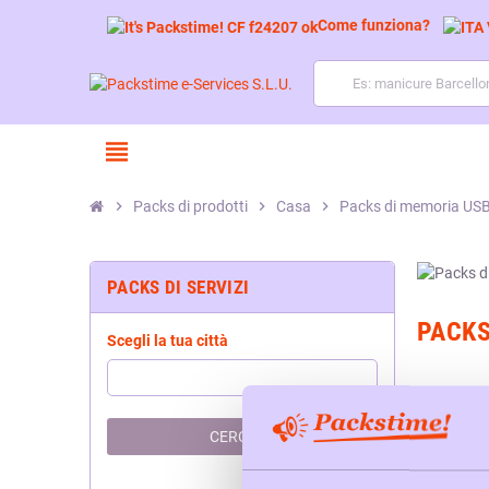
Come funziona?
view_headline
chevron_right
Packs di prodotti
chevron_right
Casa
chevron_right
Packs di memoria US
PACKS DI SERVIZI
PACKS
Scegli la tua città
CERCARE